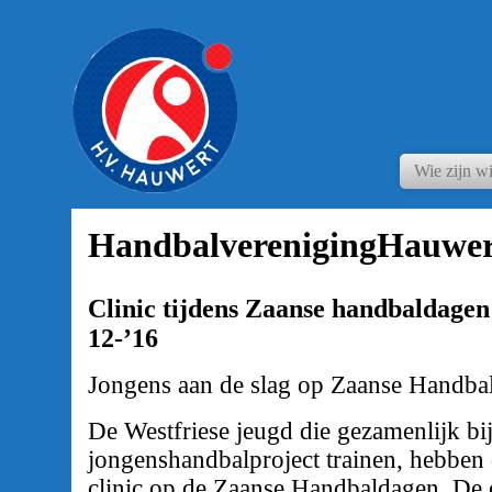
Wie zijn wi
HandbalverenigingHauwer
Clinic tijdens Zaanse handbaldagen 
12-’16
Jongens aan de slag op Zaanse Handba
De Westfriese jeugd die gezamenlijk bi
jongenshandbalproject trainen, hebbe
clinic op de Zaanse Handbaldagen. De 