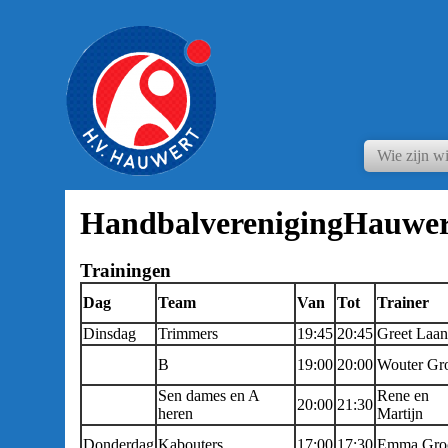
Wie zijn wi
HandbalverenigingHauwer
Trainingen
Dag
Team
Van
Tot
Trainer
Dinsdag
Trimmers
19:45
20:45
Greet Laan
B
19:00
20:00
Wouter Gr
Sen dames en A
Rene en
20:00
21:30
heren
Martijn
Donderdag
Kabouters
17:00
17:30
Emma Gro