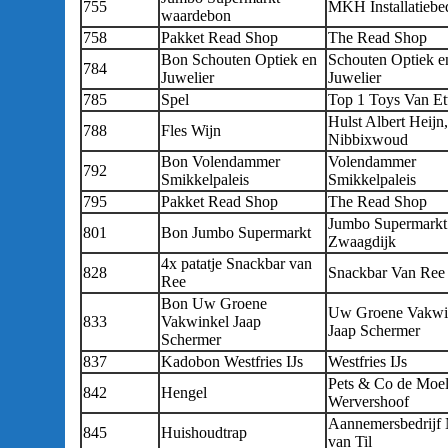
755
MKH Installatiebed
waardebon
758
Pakket Read Shop
The Read Shop
Bon Schouten Optiek en
Schouten Optiek e
784
Juwelier
Juwelier
785
Spel
Top 1 Toys Van Et
Hulst Albert Heijn,
788
Fles Wijn
Nibbixwoud
Bon Volendammer
Volendammer
792
Smikkelpaleis
Smikkelpaleis
795
Pakket Read Shop
The Read Shop
Jumbo Supermarkt
801
Bon Jumbo Supermarkt
Zwaagdijk
4x patatje Snackbar van
828
Snackbar Van Re
Ree
Bon Uw Groene
Uw Groene Vakwi
833
Vakwinkel Jaap
Jaap Schermer
Schermer
837
Kadobon Westfries IJs
Westfries IJs
Pets & Co de Moel
842
Hengel
Wervershoof
Aannemersbedrijf 
845
Huishoudtrap
van Til