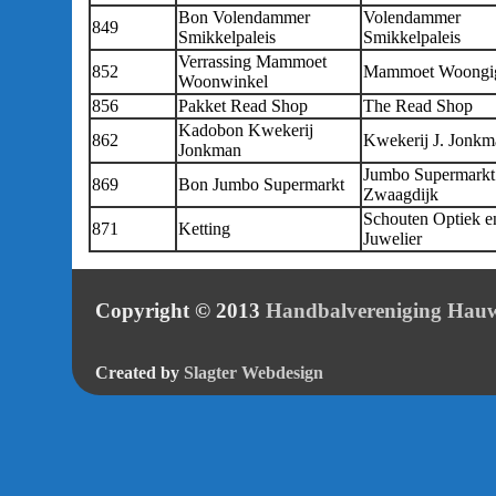
Bon Volendammer
Volendammer
849
Smikkelpaleis
Smikkelpaleis
Verrassing Mammoet
852
Mammoet Woongi
Woonwinkel
856
Pakket Read Shop
The Read Shop
Kadobon Kwekerij
862
Kwekerij J. Jonkm
Jonkman
Jumbo Supermarkt
869
Bon Jumbo Supermarkt
Zwaagdijk
Schouten Optiek e
871
Ketting
Juwelier
Copyright © 2013
Handbalvereniging Hauw
Created by
Slagter Webdesign