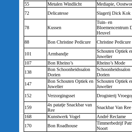
55
Metalen Windlicht
Mediapie, Oostwo
72
Delicatesse
Slagerij Dick Kok
Tuin- en
78
Kussen
Bloemencentrum 
Heuvel
88
Bon Christine Pedicure
Christine Pedicure
Schouten Optiek e
101
Armbandje
Juwelier
107
Bon Rheino’s
Rheino’s Mode
Bon Schoonheidssalon
Schoonheidssalon
138
Dorien
Dorien
Bon Schouten Optiek en
Schouten Optiek e
147
Juwelier
Juwelier
152
Verzorgingsset
Drogisterij Vroego
4x patatje Snackbar van
159
Snackbar Van Re
Ree
168
Kunstwerk Vogel
André Reclame
Timmerbedrijf Patr
170
Bon Roadhouse
Noort