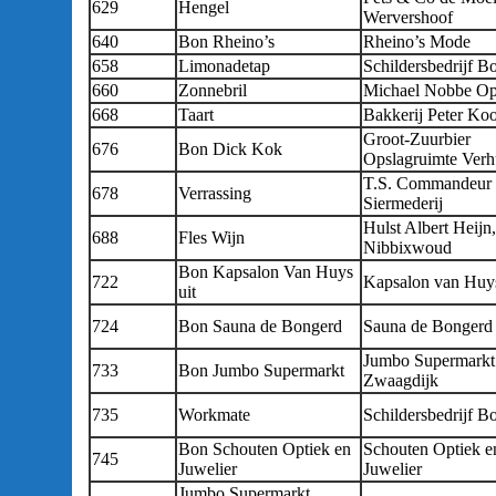
629
Hengel
Wervershoof
640
Bon Rheino’s
Rheino’s Mode
658
Limonadetap
Schildersbedrijf B
660
Zonnebril
Michael Nobbe Op
668
Taart
Bakkerij Peter Koo
Groot-Zuurbier
676
Bon Dick Kok
Opslagruimte Verh
T.S. Commandeur
678
Verrassing
Siermederij
Hulst Albert Heijn,
688
Fles Wijn
Nibbixwoud
Bon Kapsalon Van Huys
722
Kapsalon van Huys
uit
724
Bon Sauna de Bongerd
Sauna de Bongerd
Jumbo Supermarkt
733
Bon Jumbo Supermarkt
Zwaagdijk
735
Workmate
Schildersbedrijf B
Bon Schouten Optiek en
Schouten Optiek e
745
Juwelier
Juwelier
Jumbo Supermarkt