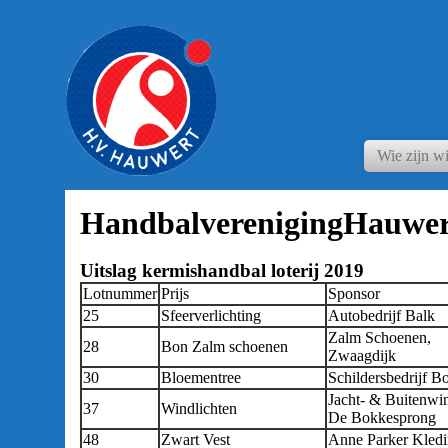
Wie zijn wi
HandbalverenigingHauwer
Uitslag kermishandbal loterij 2019
Lotnummer
Prijs
Sponsor
25
Sfeerverlichting
Autobedrijf Balk
Zalm Schoenen,
28
Bon Zalm schoenen
Zwaagdijk
30
Bloementree
Schildersbedrijf B
Jacht- & Buitenwi
37
Windlichten
De Bokkesprong
48
Zwart Vest
Anne Parker Kled