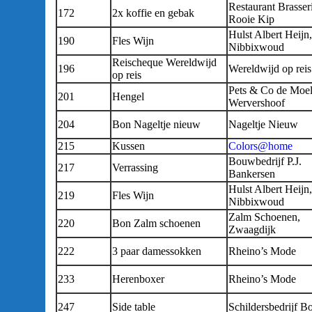
Restaurant Brasser
172
2x koffie en gebak
Rooie Kip
Hulst Albert Heijn,
190
Fles Wijn
Nibbixwoud
Reischeque Wereldwijd
196
Wereldwijd op reis
op reis
Pets & Co de Moel
201
Hengel
Wervershoof
204
Bon Nageltje nieuw
Nageltje Nieuw
215
Kussen
Colors@home
Bouwbedrijf P.J.
217
Verrassing
Bankersen
Hulst Albert Heijn,
219
Fles Wijn
Nibbixwoud
Zalm Schoenen,
220
Bon Zalm schoenen
Zwaagdijk
222
3 paar damessokken
Rheino’s Mode
233
Herenboxer
Rheino’s Mode
247
Side table
Schildersbedrijf B