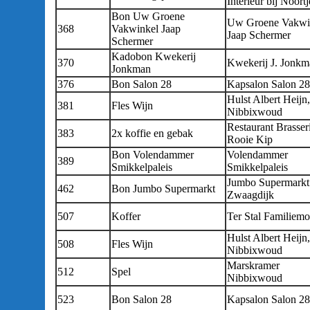
Interieur bij Noortj
Bon Uw Groene
Uw Groene Vakwi
368
Vakwinkel Jaap
Jaap Schermer
Schermer
Kadobon Kwekerij
370
Kwekerij J. Jonkm
Jonkman
376
Bon Salon 28
Kapsalon Salon 28
Hulst Albert Heijn,
381
Fles Wijn
Nibbixwoud
Restaurant Brasser
383
2x koffie en gebak
Rooie Kip
Bon Volendammer
Volendammer
389
Smikkelpaleis
Smikkelpaleis
Jumbo Supermarkt
462
Bon Jumbo Supermarkt
Zwaagdijk
507
Koffer
Ter Stal Familiem
Hulst Albert Heijn,
508
Fles Wijn
Nibbixwoud
Marskramer
512
Spel
Nibbixwoud
523
Bon Salon 28
Kapsalon Salon 28