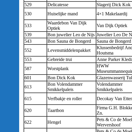
529
Delicatesse
Slagerij Dick Kok
530
Huiselijke mand
4×1 Makelaardij
Waardebon Van Dijk
533
Van Dijk Optiek
Optiek
539
Bon juwelier Leo de Nijs
Juwelier Leo De N
543
Bon Sauna de Bongerd
Sauna de Bongerd
Klussenbedrijf An
552
Levensmiddelenpakket
Houtsma
553
Gebreide trui
Anne Parker Kled
HWW
587
Worstplank
Museummannequi
601
Bon Dick Kok
Glazenwasserij Tu
Bon Volendammer
Volendammer
613
Smikkelpaleis
Smikkelpaleis
615
Verfbakje en roller
Decokay Van Ette
Firma G.H. Blokk
620
Taartbon
Zn.
Pets & Co de Moel
622
Hengel
Wervershoof
Pets & Co de Moel