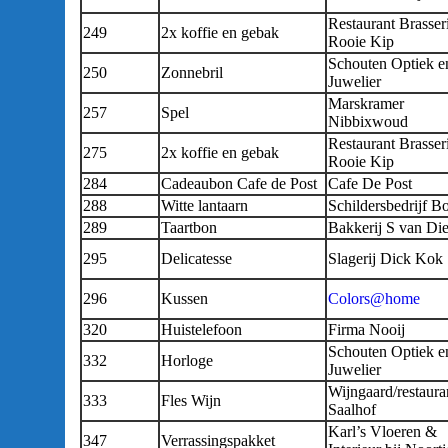
Restaurant Brasser
249
2x koffie en gebak
Rooie Kip
Schouten Optiek e
250
Zonnebril
Juwelier
Marskramer
257
Spel
Nibbixwoud
Restaurant Brasser
275
2x koffie en gebak
Rooie Kip
284
Cadeaubon Cafe de Post
Cafe De Post
288
Witte lantaarn
Schildersbedrijf B
289
Taartbon
Bakkerij S van Di
295
Delicatesse
Slagerij Dick Kok
296
Kussen
Colors@home
320
Huistelefoon
Firma Nooij
Schouten Optiek e
332
Horloge
Juwelier
Wijngaard/restaura
333
Fles Wijn
Saalhof
Karl’s Vloeren &
347
Verrassingspakket